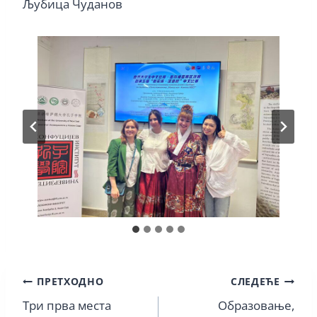
Љубица Чуданов
Кретање
ПРЕТХОДНО
СЛЕДЕЋЕ
Три прва места
Образовање,
чланка