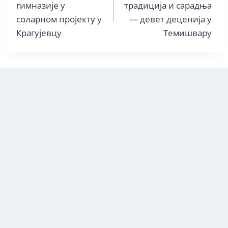
гимназије у
традиција и сарадња
соларном пројекту у
— девет деценија у
Крагујевцу
Темишвару