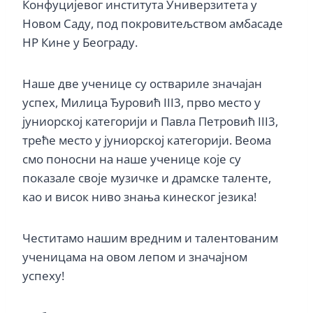
Конфуцијевог института Универзитета у
Новом Саду, под покровитељством амбасаде
НР Кине у Београду.
Наше две ученице су оствариле значајан
успех, Милица Ђуровић III3, прво место у
јуниорској категорији и Павла Петровић III3,
треће место у јуниорској категорији. Веома
смо поносни на наше ученице које су
показале своје музичке и драмске таленте,
као и висок ниво знања кинеског језика!
Честитамо нашим вредним и талентованим
ученицама на овом лепом и значајном
успеху!