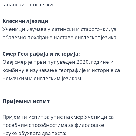
Јапански – енглески
Класични језици:
Ученици изучавају латински и старогрчки, уз
обавезно похађање наставе енглеског језика.
Смер
Географија и и
сторија:
Овај смер је први пут уведен 2020. године и
комбинује изучавање географије и историје са
немачким и енглеским језиком.
Пријемни испит
Пријемни испит за упис на смер Ученици са
посебним способностима за филолошке
науке обухвата два теста: