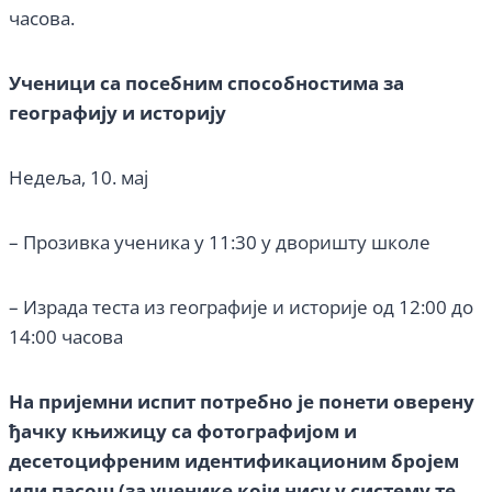
часова.
Ученици са посебним способностима за
географију и историју
Недеља, 10. мај
– Прозивка ученика у 11:30 у дворишту школе
– Израда теста из географије и историје од 12:00 до
14:00 часова
На пријемни испит потребно је понети оверену
ђачку књижицу са фотографијом и
десетоцифреним идентификационим бројем
или пасош (за ученике који нису у систему те