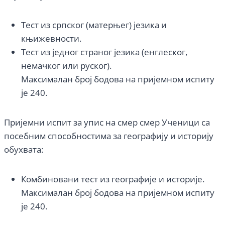
Тест из српског (матерњег) језика и
књижевности.
Тест из једног страног језика (енглеског,
немачког или руског).
Максималан број бодова на пријемном испиту
је 240.
Пријемни испит за упис на смер смер Ученици са
посебним способностима за географију и историју
обухвата:
Комбиновани тест из географије и историје.
Максималан број бодова на пријемном испиту
је 240.