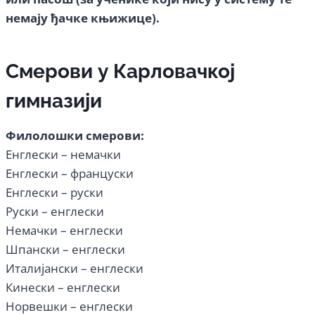
немају ђачке књижице).
Смерови у Карловачкој
гимназији
Филолошки смерови:
Енглески – немачки
Енглески – француски
Енглески – руски
Руски – енглески
Немачки – енглески
Шпански – енглески
Италијански – енглески
Кинески – енглески
Норвешки – енглески