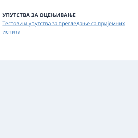
УПУТСТВА ЗА ОЦЕЊИВАЊЕ
Тестови и упутства за прегледање са пријемних
испита