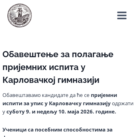
Skip
to
content
Обавештење
за полагање
пријемних испита у
Карловачкој гимназији
Обавештавамо кандидате да ће се
пријемни
испити за упис у Карловачку гимназију
одржати
у
суботу 9. и недељу 10. маја 2026. године.
Ученици са посебним способностима за