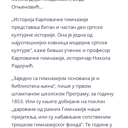
Огњеновић…
„Историја Карловачке гимназије
представља битан и частан део српске
културне историје. Она је једна од
најуспешнијих ковница модерне српске
културе“, каже бивши ученик и професор
Карловачке гимназије, историчар Никола
Радојчић.
„Заједно са гимназијом основана је и
библиотека њена“, пише у првом
штампаном школском Програму, за годину
1853. Или су књиге добијане на поклон
„дароване од разних Гимназије наше
пријатеља, или су набављане сопственим
трошком гимназијског фонда“. Те године у