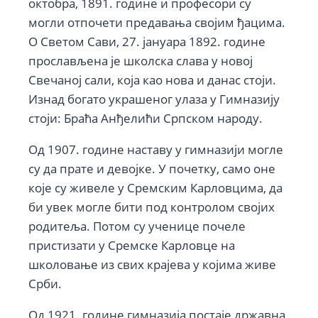
октобра, 1891. године и професори су
могли отпочети предавања својим ђацима.
О Светом Сави, 27. јануара 1892. године
прослављена је школска слава у новој
Свечаној сали, која као нова и данас стоји.
Изнад богато украшеног улаза у Гимназију
стоји: Браћа Анђелићи Српском народу.
Од 1907. године наставу у гимназији могле
су да прате и девојке. У почетку, само оне
које су живеле у Сремским Карловцима, да
би увек могле бити под контролом својих
родитеља. Потом су ученице почеле
пристизати у Сремске Карловце на
школовање из свих крајева у којима живе
Срби.
Од 1921. године гимназија постаје државна