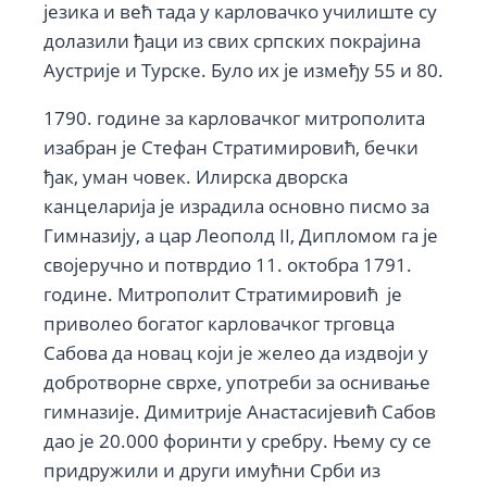
језика и већ тада у карловачко училиште су
долазили ђаци из свих српских покрајина
Аустрије и Турске. Було их је између 55 и 80.
1790. године за карловачког митрополита
изабран је Стефан Стратимировић, бечки
ђак, уман човек. Илирска дворска
канцеларија је израдила основно писмо за
Гимназију, а цар Леополд II, Дипломом га је
својеручно и потврдио 11. oктобра 1791.
године. Митрополит Стратимировић је
приволео богатог карловачког трговца
Сабова да новац који је желео да издвоји у
добротворне сврхе, употреби за оснивање
гимназије. Димитрије Анастасијевић Сабов
дао је 20.000 форинти у сребру. Њему су се
придружили и други имућни Срби из