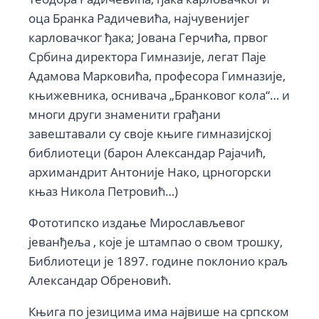
оца Бранка Радичевића, најчувенијег
карловачког ђака; Јована Герчића, првог
Србина директора Гимназије, легат Паје
Адамова Марковића, професора Гимназије,
књижевника, оснивача „Бранковог кола“… и
многи други знаменити грађани
завештавали су своје књиге гимназијској
библиотеци (барон Александар Рајачић,
архимандрит Антоније Нако, црногорски
књаз Никола Петровић…)
Фототипско издање Мирослављевог
јеванђеља , које је штампао о свом трошку,
Библиотеци је 1897. године поклонио краљ
Александар Обреновић.
Књига по језицима има највише на српском