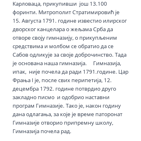
Карловаца, прикупивши још 13.100
форинти. Митрополит Стратимировић је
15. Августа 1791. године известио илирског
дворског канцелара о жељама Срба да
отворе своју гимназију, о прикупљеним
средствима и молбом се обратио да се
Сабов одликује за своје доброчинство. Тада
је основана наша гимназија. Гимназија,
ипак, није почела да ради 1791.године. Цар
Фрања I је, после свих перипетија, 12.
децембра 1792. године потврдио друго
закладно писмо и одобрио наставни
програм Гимназије. Тако је, након годину
дана одлагања, за које је време паторонат
Гимназије отворио припремну школу,
Гимназија почела рад.