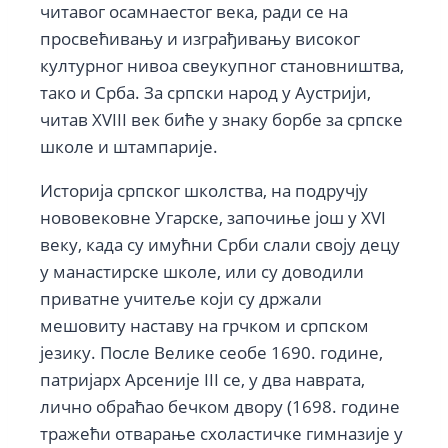
читавог осамнаестог века, ради се на
просвећивању и изграђивању високог
културног нивоа свеукупног становништва,
тако и Срба. За српски народ у Аустрији,
читав XVIII век биће у знаку борбе за српске
школе и штампарије.
Историја српског школства, на подручју
нововековне Угарске, започиње још у XVI
веку, када су имућни Срби слали своју децу
у манастирске школе, или су доводили
приватне учитеље који су држали
мешовиту наставу на грчком и српском
језику. После Велике сеобе 1690. године,
патријарх Арсеније III се, у два наврата,
лично обраћао бечком двору (1698. године
тражећи отварање схоластичке гимназије у