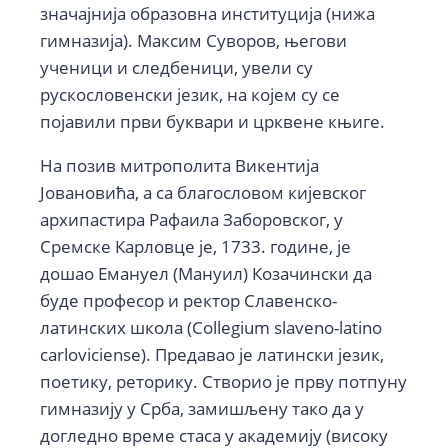
значајнија образовна институција (нижа
гимназија). Максим Суворов, његови
ученици и следбеници, увели су
рускословенски језик, на којем су се
појавили први буквари и црквене књиге.
На позив митрополита Викентија
Јовановића, а са благословом кијевског
архипастира Рафаила Заборовског, у
Сремске Карловце је, 1733. године, је
дошао Емануел (Мануил) Козачински да
буде професор и ректор Славенско-
латинских школа (Collegium slaveno-latino
carloviciense). Предавао је латински језик,
поетику, реторику. Створио је прву потпуну
гимназију у Срба, замишљену тако да у
догледно време стаса у академију (високу