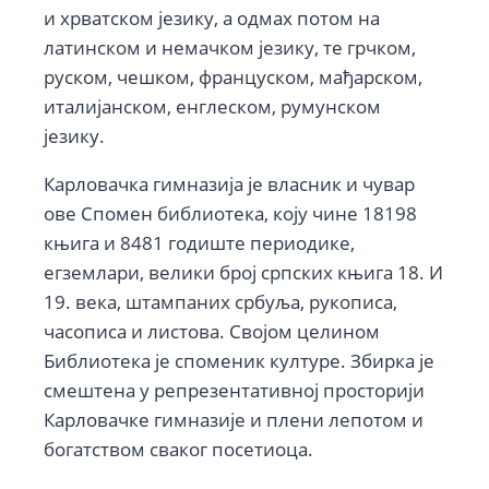
и хрватском језику, а одмах потом на
латинском и немачком језику, те грчком,
руском, чешком, француском, мађарском,
италијанском, енглеском, румунском
језику.
Карловачка гимназија је власник и чувар
ове Спомен библиотека, коју чине 18198
књига и 8481 годиште периодике,
егземлари, велики број српских књига 18. И
19. века, штампаних србуља, рукописа,
часописа и листова. Својом целином
Библиотека је споменик културе. Збирка је
смештена у репрезентативној просторији
Карловачке гимназије и плени лепотом и
богатством сваког посетиоца.