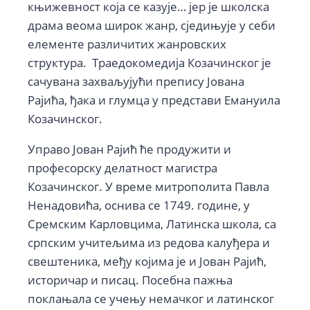
књижевност која се казује… јер је школска
драма веома широк жанр, сједињује у себи
елементе различитих жанровских
структура. Траедокомедија Козачинског је
сачувана захваљујући препису Јована
Рајића, ђака и глумца у представи Емануила
Козачинског.
Управо Јован Рајић ће продужити и
професорску делатност магистра
Козачинског. У време митрополита Павла
Ненадовића, оснива се 1749. године, у
Сремским Карловцима, Латинска школа, са
српским учитељима из редова калуђера и
свештеника, међу којима је и Јован Рајић,
историчар и писац. Посебна пажња
поклањала се учењу немачког и латинског