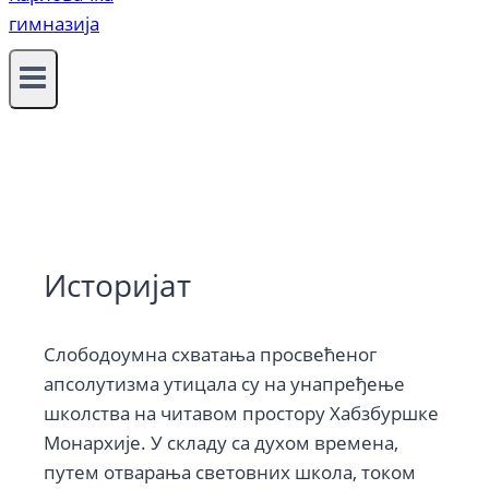
Историјат
Слободоумна схватања просвећеног
апсолутизма утицала су на унапређење
школства на читавом простору Хабзбуршке
Монархије. У складу са духом времена,
путем отварања световних школа, током