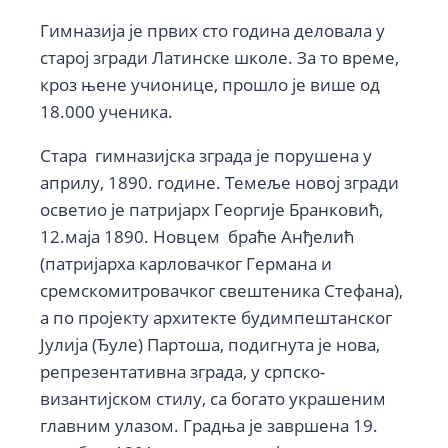
Гимназија је првих сто година деловала у
старој згради Латинске школе. За то време,
кроз њене учионице, прошло је више од
18.000 ученика.
Стара гимназијска зграда је порушена у
априлу, 1890. године. Темеље новој згради
осветио је патријарх Георгије Бранковић,
12.маја 1890. Новцем браће Анђелић
(патријарха карловачког Германа и
сремскомитровачког свештеника Стефана),
а по пројекту архитекте будимпештанског
Јулија (Ђуле) Партоша, подигнута је нова,
репрезентативна зграда, у српско-
византијском стилу, са богато украшеним
главним улазом. Градња је завршена 19.