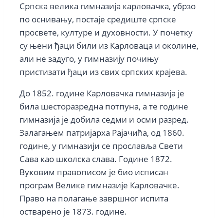
Српска велика гимназија карловачка, убрзо
по оснивању, постаје средиште српске
просвете, културе и духовности. У почетку
су њени ђаци били из Карловаца и околине,
али не задуго, у гимназију почињу
пристизати ђаци из свих српских крајева.
До 1852. године Карловачка гимназија је
била шесторазредна потпуна, а те године
гимназија је добила седми и осми разред.
Залагањем патријарха Рајачића, од 1860.
године, у гимназији се прославља Свети
Сава као школска слава. Године 1872.
Вуковим правописом је био исписан
програм Велике гимназије Карловачке.
Право на полагање завршног испита
остварено је 1873. године.