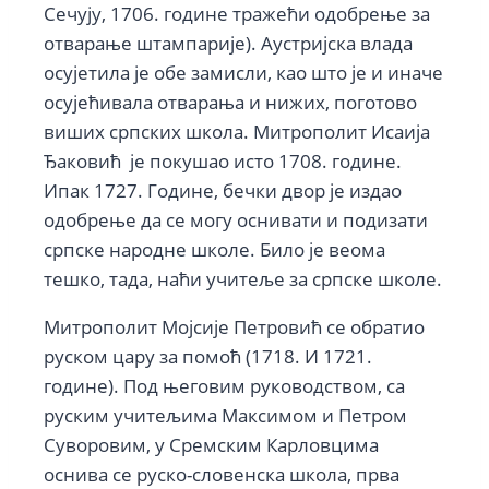
Сечују, 1706. године тражећи одобрење за
отварање штампарије). Аустријска влада
осујетила је обе замисли, као што је и иначе
осујећивала отварања и нижих, поготово
виших српских школа. Митрополит Исаија
Ђаковић је покушао исто 1708. године.
Ипак 1727. Године, бечки двор је издао
одобрење да се могу оснивати и подизати
српске народне школе. Било је веома
тешко, тада, наћи учитеље за српске школе.
Митрополит Мојсије Петровић се обратио
руском цару за помоћ (1718. И 1721.
године). Под његовим руководством, са
руским учитељима Максимом и Петром
Суворовим, у Сремским Карловцима
оснива се руско-словенска школа, прва