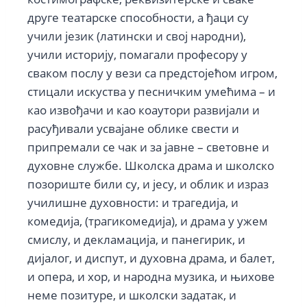
друге театарске способности, а ђаци су
учили језик (латински и свој народни),
учили историју, помагали професору у
сваком послу у вези са предстојећом игром,
стицали искуства у песничким умећима – и
као извођачи и као коаутори развијали и
расуђивали усвајане облике свести и
припремали се чак и за јавне – световне и
духовне службе. Школска драма и школско
позориште били су, и јесу, и облик и израз
училишне духовности: и трагедија, и
комедија, (трагикомедија), и драма у ужем
смислу, и декламација, и панегирик, и
дијалог, и диспут, и духовна драма, и балет,
и опера, и хор, и народна музика, и њихове
неме позитуре, и школски задатак, и