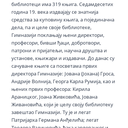
библиотеци има 319 књига. Седамдесетих
година 19. века издвајају се знатнија
средства за куповину књига, а појединачна
дела, па и целе своје библиотеке,
Гимназији поклањају њени директори,
професори, бивши ђаци, добротвори,
патрони и пријатељи, научна друштва и
установе, књижари и издавачи. До данас су
сачуване књиге са посветама првих
директора Гимназије: Јована (Јохана) Гроса,
Андрије Волнија, Георга Карла Румија, као и
њених првих професора: Кирила
Араницког, Јоана Живковића, Јована
Живановића, који је целу своју библиотеку
завештао Гимназији. Ту је и легат
Патријарха Германа Анђелића; легат
Теодора Радичевића, ђака карловачког и