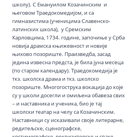
школу). С Емануилом Козачинским и
његовом Траедокомедијом, и са
гимназистима (ученицима Славенско-
латинских школа), у Сремским
Карловцима, 1734. године, започиње у Срба
новија драмска књижевност и новије
њихово позориште. Праизведба, засад
једина извесна предста, је била јуна месеца
(по старом календару). Траедокомедија је
ткз. школска драма и ткз. школско
позориште. Многогострука вокација до које
су у школи досегли и омиљена обавеза свих
– и наставника и ученика, био је тај
школски театар на челу са Козачинским.
Наставници су исказивали своје литерарне,
редитељске, сценографске,
костимографске, реквизитерске и сваке