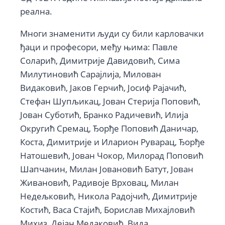
реална.
Многи знаменити људи су били карловачки
ђаци и професори, међу њима: Павле
Соларић, Димитрије Давидовић, Сима
Милутиновић Сарајлија, Милован
Видаковић, Јаков Герчић, Јосиф Рајачић,
Стефан Шупљикац, Јован Стерија Поповић,
Јован Суботић, Бранко Радичевић, Илија
Округић Сремац, Ђорђе Поповић Даничар,
Коста, Димитрије и Иларион Руварац, Ђорђе
Натошевић, Јован Чокор, Милорад Поповић
Шапчанин, Милан Јовановић Батут, Јован
Живановић, Радивоје Врховац, Милан
Недељковић, Никола Радојчић, Димитрије
Костић, Васа Стајић, Борислав Михајловић
Михиз, Дејан Медаковић, Вида