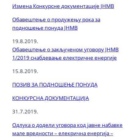
Измена Конкурсне документације ЈНМВ
Обавештење о продужењу рока за
подношење понуда ЈНМВ
19.8.2019.
Обавештење о закљученом уговору ЈНМВ
1/2019 снабдевање електричне енергије
15.8.2019.
ПОЗИВ ЗА ПОДНОШЕЊЕ ПОНУДА
КОНКУРСНА ДОКУМЕНТАЦИЈА
31.7.2019.
Одлука о додели уговора код јавне набавке
мале вредности – елекрична енергија –