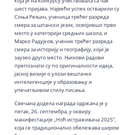
која је на конкурсу учествовала са чак
шест пријава. Највећи успех остварили су
Соња Рељин, ученица трећег разреда
смера за шпански језик, освојивши прво
место у категорији средњих школа, и
Марко Радујков, ученик трећег разреда
смера за историју и географију, који је
заузео друго место. Њихови радови
препознати су по оригиналности идеја,
јасној визији о улози вештачке
интелигенције у образовању и
упечатљивом стилу писања.
Свечана додела награда одржана је у
петак, 26. септембра, у оквиру
манифестације „Ноћ истраживача 2025”,
која се традиционално обележава широм