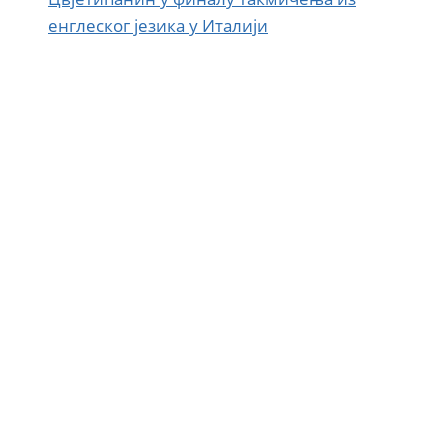
енглеског језика у Италији