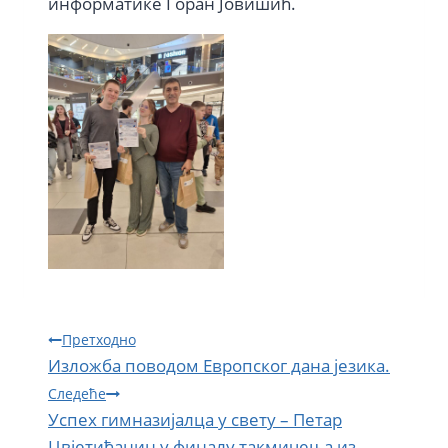
информатике Горан Јовишић.
Кретање
Претходно
Изложба поводом Европског дана језика.
чланка
Следеће
Успех гимназијалца у свету – Петар
Цвјетићанин у финалу такмичења из