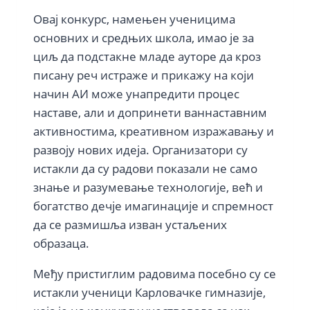
Овај конкурс, намењен ученицима
основних и средњих школа, имао је за
циљ да подстакне младе ауторе да кроз
писану реч истраже и прикажу на који
начин АИ може унапредити процес
наставе, али и допринети ваннаставним
активностима, креативном изражавању и
развоју нових идеја. Организатори су
истакли да су радови показали не само
знање и разумевање технологије, већ и
богатство дечје имагинације и спремност
да се размишља изван устаљених
образаца.
Међу пристиглим радовима посебно су се
истакли ученици Карловачке гимназије,