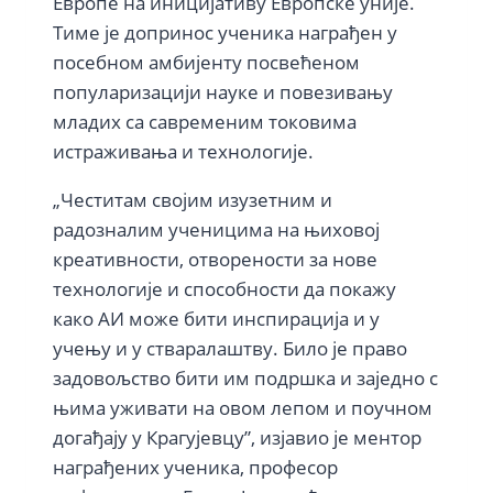
Европе на иницијативу Европске уније.
Тиме је допринос ученика награђен у
посебном амбијенту посвећеном
популаризацији науке и повезивању
младих са савременим токовима
истраживања и технологије.
„Честитам својим изузетним и
радозналим ученицима на њиховој
креативности, отворености за нове
технологије и способности да покажу
како АИ може бити инспирација и у
учењу и у стваралаштву. Било је право
задовољство бити им подршка и заједно с
њима уживати на овом лепом и поучном
догађају у Крагујевцу”, изјавио је ментор
награђених ученика, професор