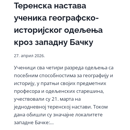
У
Теренска настава
ЧАСТ“
ученика географско-
историјског одељења
кроз западну Бачку
27. април 2026.
Ученици сва четири разреда одељења са
посебним способностима за географију и
историју, у пратњи својих предметних
професора и одељенских старешина,
учествовали су 21. марта на
једнодневној теренској настави. Током
дана обишли су значајне локалитете
западне Бачке:…