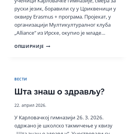
ученици Карловачке гимназије, смера за
руски језик, боравили су у Цриквеници у
оквиру Erasmus + програма. Пројекат, у
организацији Мултикултуралног клуба
„Alliаnce“ из Ирске, окупио је младе…
ЕДУКАТИВНИ
ОПШИРНИЈЕ
КАМП
НА
РУСКОМ
ЈЕЗИКУ
ВЕСТИ
Шта знаш о здрављу?
22. април 2026.
У Карловачкој гимназији 26. 3. 2026.
одржано је школско такмичење у квизу
„Шта знаш о здрављу“. Учествовали су