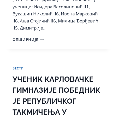
ученици: Исидора Веселиновић II1,
Вукашин Николић II6, Ивона Марковић
II6, Ања Стојичић II6, Милица Ђорђевић
II5, Димитрије…
ШТА
ОПШИРНИЈЕ
ЗНАШ
О
ЗДРАВЉУ?
ВЕСТИ
УЧЕНИК КАРЛОВАЧКЕ
ГИМНАЗИЈЕ ПОБЕДНИК
ЈЕ РЕПУБЛИЧКОГ
ТАКМИЧЕЊА У