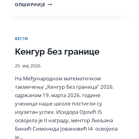
КАРЛОВАЧКА
ОПШИРНИЈЕ
ГИМНАЗИЈА
ЗАБЛИСТАЛА
НА
РЕПУБЛИЧКОМ
ТАКМИЧЕЊУ
ВЕСТИ
ИЗ
ЛАТИНСКОГ
Кенгур без границе
И
ГРЧКОГ
25. мај 2026.
На Међународном математичком
такмичењу „Кенгур без граница“ 2026.
одржаном 19. марта 2026. године
ученици наше школе постигли су
изузетан успех. Исидора Орлић I5
освојила је II награду, ментор Љиљана
Бинић Симонида Јовановић I4 освојила
је…