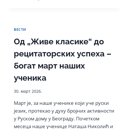
ВАЛЕНСИЈЕ
ДО
СРБИЈЕ
–
НЕДЕЉА
ВЕСТИ
ДРУЖЕЊА
И
Од „Живе класике“ до
КУЛТУРЕ
рецитаторских успеха –
богат март наших
ученика
30. март 2026.
Март је, за наше ученике који уче руски
језик, протекао у духу бројних активности
у Руском дому у Београду. Почетком
месеца наше ученице Наташа Николић и