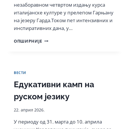
незаборавном четвртом издању курса
италијанске културе у прелепом Гарњану
на језеру Гарда.Током пет интензивних и
инспиративних дана, у…
СТУДИЈСКО
ОПШИРНИЈЕ
ПУТОВАЊЕ
НА
ЈЕЗЕРО
ГАРДА:
ЧЕТВРТО
ВЕСТИ
ИЗДАЊЕ
КУРСА
Едукативни камп на
ИТАЛИЈАНСКЕ
КУЛТУРЕ
руском језику
22. април 2026.
У периоду од 31. марта до 10. априла