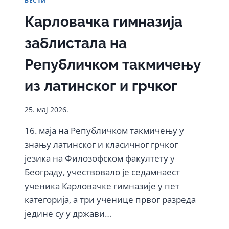
ВЕСТИ
ГИМНАЗИЈИ
Карловачка гимназија
заблистала на
Републичком такмичењу
из латинског и грчког
25. мај 2026.
16. маја на Републичком такмичењу у
знању латинског и класичног грчког
језика на Филозофском факултету у
Београду, учествовало је седамнаест
ученика Карловачке гимназије у пет
категорија, а три ученице првог разреда
једине су у држави…