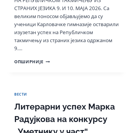
НА РЕПУБЛИЧКОМ ТАКМИЧЕЊУ ИЗ
СТРАНИХ ЈЕЗИКА 9. И 10. МАЈА 2026. Са
великим поносом објављујемо да су
ученици Карловачке гимназије остварили
изузетан успех на Републичком
такмичењу из страних језика одржаном
9….
УСПЕХ
ОПШИРНИЈЕ
УЧЕНИКА
КАРЛОВАЧКЕ
ГИМНАЗИЈЕ
НА
РЕПУБЛИЧКОМ
ВЕСТИ
ТАКМИЧЕЊУ
ИЗ
Литерарни успех Марка
СТРАНИХ
ЈЕЗИКА
Радујкова на конкурсу
9.
И
„Уметнику у част“