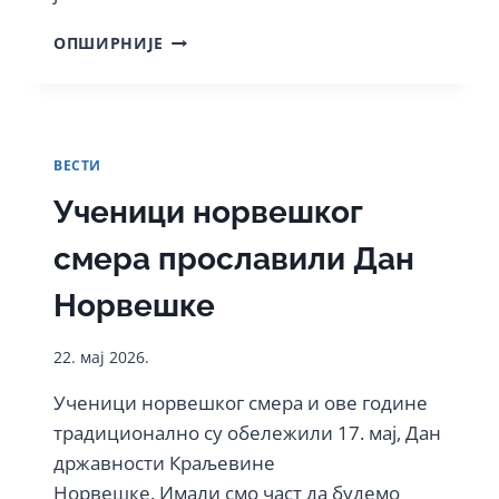
КЕНГУР
ОПШИРНИЈЕ
БЕЗ
ГРАНИЦЕ
ВЕСТИ
Ученици норвешког
смера прославили Дан
Норвешке
22. мај 2026.
Ученици норвешког смера и ове године
традиционално су обележили 17. мај, Дан
државности Краљевине
Норвешке. Имали смо част да будемо