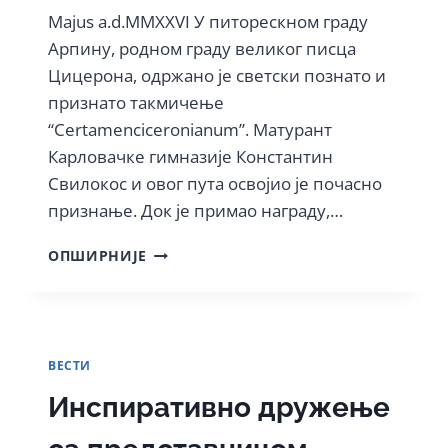
Majus a.d.MMXXVI У питорескном граду
Арпину, родном граду великог писца
Цицерона, одржано је светски познато и
признато такмичење
“Certamenciceronianum”. Матурант
Карловачке гимназије Константин
Свилокос и овог пута освојио је почасно
признање. Док је примао награду,…
ЦИЦЕРОНОВ
ОПШИРНИЈЕ
ДУХ
ЖИВИ:
ПРИЗНАЊЕ
КОНСТАНТИНУ
СВИЛОКОСУ
ВЕСТИ
У
АРПИНУ
Инспиративно дружење