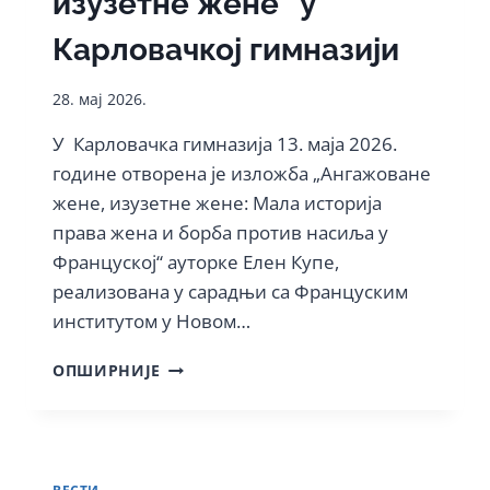
изузетне жене“ у
Карловачкој гимназији
28. мај 2026.
У Карловачка гимназија 13. маја 2026.
године отворена je изложба „Ангажоване
жене, изузетне жене: Мала историја
права жена и борба против насиља у
Француској“ ауторке Елен Купе,
реализована у сарадњи са Француским
институтом у Новом…
„АНГАЖОВАНЕ
ОПШИРНИЈЕ
ЖЕНЕ,
ИЗУЗЕТНЕ
ЖЕНЕ“
У
КАРЛОВАЧКОЈ