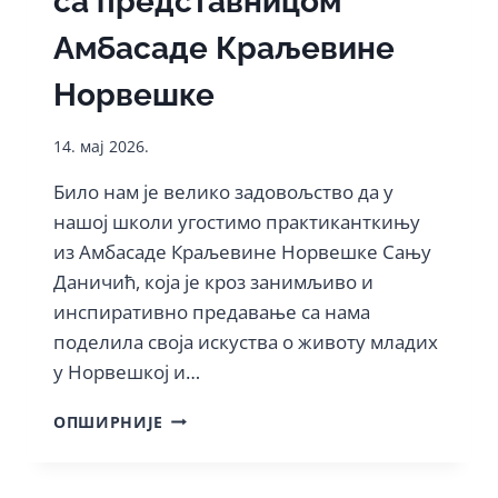
са представницом
Амбасаде Краљевине
Норвешке
14. мај 2026.
Било нам је велико задовољство да у
нашој школи угостимо практиканткињу
из Амбасаде Краљевине Норвешке Сању
Даничић, која је кроз занимљиво и
инспиративно предавање са нама
поделила своја искуства о животу младих
у Норвешкој и…
ИНСПИРАТИВНО
ОПШИРНИЈЕ
ДРУЖЕЊЕ
СА
ПРЕДСТАВНИЦОМ