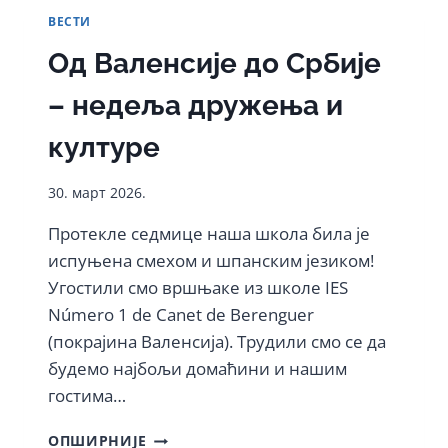
РЕПУБЛИЧКОГ
ВЕСТИ
ТАКМИЧЕЊА
У
Од Валенсије до Србије
ГОВОРНИШТВУ
НА
– недеља дружења и
ЕНГЛЕСКОМ
ЈЕЗИКУ!
културе
30. март 2026.
Протекле седмице наша школа била је
испуњена смехом и шпанским језиком!
Угостили смо вршњаке из школе IES
Número 1 de Canet de Berenguer
(покрајина Валенсија). Трудили смо се да
будемо најбољи домаћини и нашим
гостима…
ОД
ОПШИРНИЈЕ