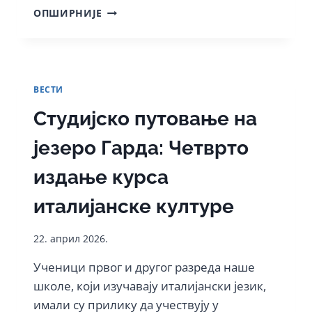
ТЕРЕНСКА
ОПШИРНИЈЕ
НАСТАВА
УЧЕНИКА
ГЕОГРАФСКО-
ИСТОРИЈСКОГ
ОДЕЉЕЊА
ВЕСТИ
КРОЗ
ЗАПАДНУ
Студијско путовање на
БАЧКУ
језеро Гарда: Четврто
издање курса
италијанске културе
22. април 2026.
Ученици првог и другог разреда наше
школе, који изучавају италијански језик,
имали су прилику да учествују у