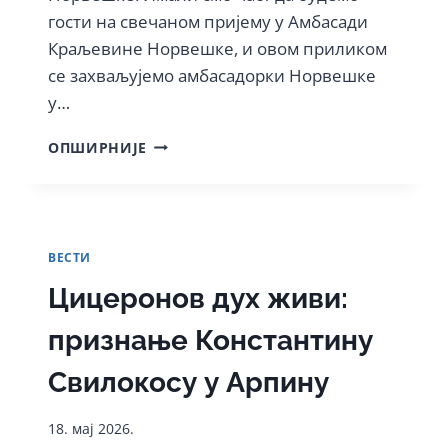
гости на свечаном пријему у Амбасади
Краљевине Норвешке, и овом приликом
се захваљујемо амбасадорки Норвешке
у…
УЧЕНИЦИ
ОПШИРНИЈЕ
НОРВЕШКОГ
СМЕРА
ПРОСЛАВИЛИ
ДАН
НОРВЕШКЕ
ВЕСТИ
Цицеронов дух живи:
признање Константину
Свилокосу у Арпину
18. мај 2026.