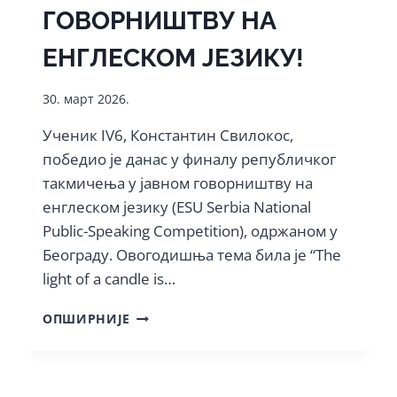
ГОВОРНИШТВУ НА
ЕНГЛЕСКОМ ЈЕЗИКУ!
30. март 2026.
Ученик IV6, Константин Свилокос,
победио је данас у финалу републичког
такмичења у јавном говорништву на
енглеском језику (ESU Serbia National
Public-Speaking Competition), одржаном у
Београду. Овогодишња тема била је “The
light of a candle is…
УЧЕНИК
ОПШИРНИЈЕ
КАРЛОВАЧКЕ
ГИМНАЗИЈЕ
ПОБЕДНИК
ЈЕ