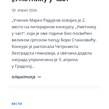
10.
МАЈА
30. април 2026.
2026.
„Ученик Марко Радујков освојио је 2.
место на литерарном конкурсу „Уметнику
у част“, који је ове године био посвећен
великом српском писцу Бори Станковићу.
Конкурс је расписала Четрнаеста
београдска гимназија, а свечана додела
награда уприличена је 3. априла
у Градској…
ЛИТЕРАРНИ
ОПШИРНИЈЕ
УСПЕХ
МАРКА
РАДУЈКОВА
НА
КОНКУРСУ
ВЕСТИ
„УМЕТНИКУ